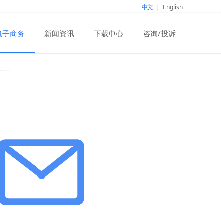
中文
|
English
电子商务
新闻资讯
下载中心
咨询/投诉