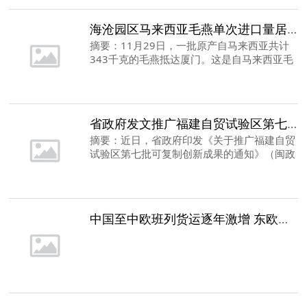
海沧园区马来西亚毛燕单次进口量居全国第一
摘要：11月29日，一批原产自马来西亚共计
343千克的毛燕抵达厦门。这是自马来西亚毛
燕11月开启输华以来，全国进口毛燕批量最大
的一次。
省政府发文推广福建自贸试验区第七批20项经验做法
摘要：近日，省政府印发《关于推广福建自贸
试验区第七批可复制创新成果的通知》（闽政
〔2019〕10号），将福建自贸试验区第七批
20项经验做法在全省范围复制推广。
中国至中欧班列货运逐年激增 东欧边境城镇料难负荷