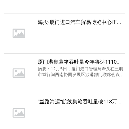
同)，比去年同期下降6.7%；其中进口1989.8
亿元，增长3.7%，出口2849.4亿元，下降
12.8%。
海投·厦门进口汽车贸易博览中心正式揭牌运营
厦门港集装箱吞吐量今年将达1110万标箱
摘要：12月5日，厦门港口管理局牵头在三明
市举行闽西南协同发展区涉港部门联席会议，
20余家港航企业相关负责人参加。记者获悉，
今年，厦门港集装箱吞吐量预计达到1110万
标箱，同比增长超过3%，继续保持稳步增
长。
“丝路海运”航线集箱吞吐量破118万标箱